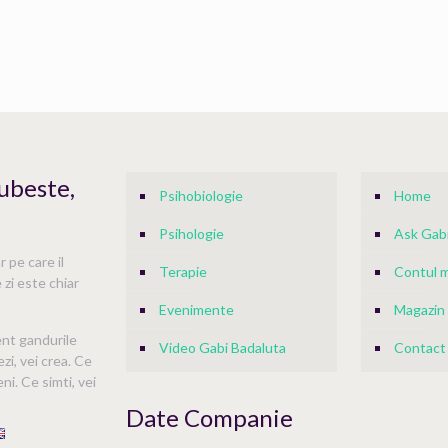
Iubeste,
Psihobiologie
Home
Psihologie
Ask Gabi
 pe care il
Terapie
Contul 
 zi este chiar
Evenimente
Magazin
ent gandurile
Video Gabi Badaluta
Contact
ezi, vei crea. Ce
ni. Ce simti, vei
Date Companie