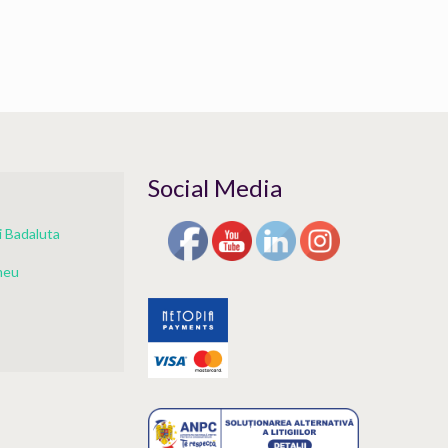
Social Media
 Badaluta
meu