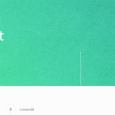
t
3
comandă