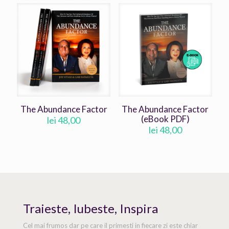
The Abundance Factor
The Abundance Factor
(eBook PDF)
lei
48,00
lei
48,00
Traieste, Iubeste, Inspira
Cel mai frumos dar pe care il primesti in fiecare zi este chiar