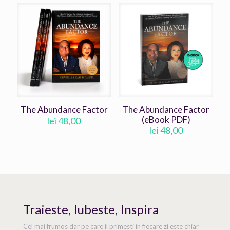
The Abundance Factor
The Abundance Factor
(eBook PDF)
lei
48,00
lei
48,00
Traieste, Iubeste, Inspira
Cel mai frumos dar pe care il primesti in fiecare zi este chiar