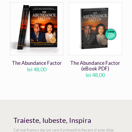
The Abundance Factor
The Abundance Factor
(eBook PDF)
lei
48,00
lei
48,00
Traieste, Iubeste, Inspira
Cel mai frumos dar pe care il primesti in fiecare zi este chiar