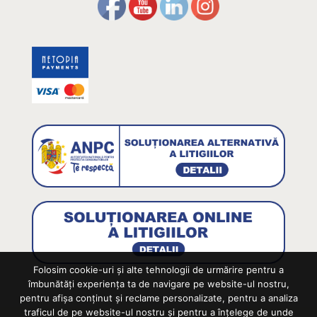
Folosim cookie-uri și alte tehnologii de urmărire pentru a
îmbunătăți experiența ta de navigare pe website-ul nostru,
pentru afișa conținut și reclame personalizate, pentru a analiza
traficul de pe website-ul nostru și pentru a înțelege de unde