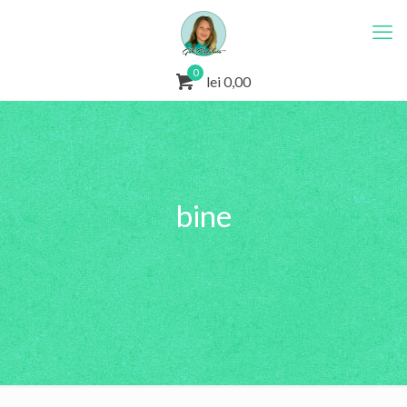
0
lei 0,00
bine