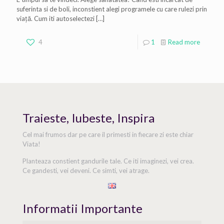
suferinta si de boli, inconstient alegi programele cu care rulezi prin
viață. Cum iti autoselectezi
[…]
4
1
Read more
Traieste, Iubeste, Inspira
Cel mai frumos dar pe care il primesti in fiecare zi este chiar
Viata!
Planteaza constient gandurile tale. Ce iti imaginezi, vei crea.
Ce gandesti, vei deveni. Ce simti, vei atrage.
Informatii Importante