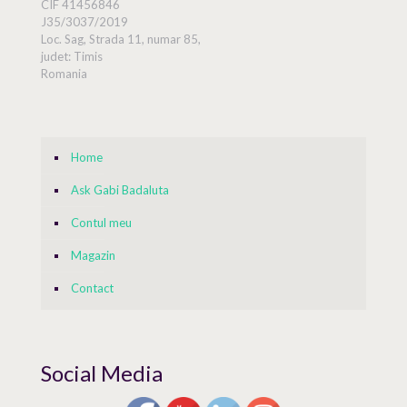
CIF 41456846
J35/3037/2019
Loc. Sag, Strada 11, numar 85,
judet: Timis
Romania
Home
Ask Gabi Badaluta
Contul meu
Magazin
Contact
Social Media