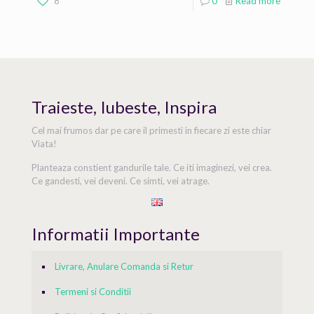
8
0
Read more
Traieste, Iubeste, Inspira
Cel mai frumos dar pe care il primesti in fiecare zi este chiar
Viata!
Planteaza constient gandurile tale. Ce iti imaginezi, vei crea.
Ce gandesti, vei deveni. Ce simti, vei atrage.
Informatii Importante
Livrare, Anulare Comanda si Retur
Termeni si Conditii