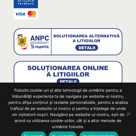
Folosim cookie-uri și alte tehnologii de urmărire pentru a
îmbunătăți experiența ta de navigare pe website-ul nostru,
pentru afișa conținut și reclame personalizate, pentru a analiza
traficul de pe website-ul nostru și pentru a înțelege de unde
vin vizitatorii noștri. Navigând pe website-ul nostru, ești de
© 2019 Gabi Badaluta. All Rights Reserved |
Editura Marfil
|
acord cu utilizarea cookie-urilor, cât și a altor metode de
Politica de Confidentialitate
| raised up by
esod.ro
urmărire folosite.
De acord!
Nu accept!
Confidentialitate