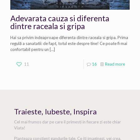
Adevarata cauza si diferenta
dintre raceala si gripa
Hai sa privim indeaproape diferenta dintre raceala si gripa. Prima
regulă a sanatatii: de fapt, totul este despre tine! Ce poate fi mai
confortabil pentru un
[…]
11
16
Read more
Traieste, Iubeste, Inspira
Cel mai frumos dar pe care il primesti in fiecare zi este chiar
Viata!
Planteaza constient gandurile tale. Ce iti imaginezi, vei crea.