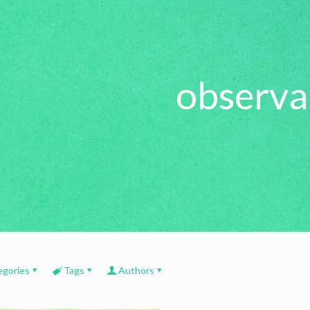
observa
egories
Tags
Authors