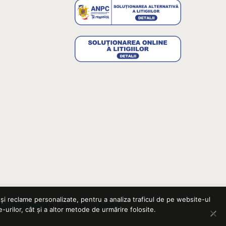
și reclame personalizate, pentru a analiza traficul de pe website-ul
 Confidentialitate
| raised up by
esod.ro
-urilor, cât și a altor metode de urmărire folosite.