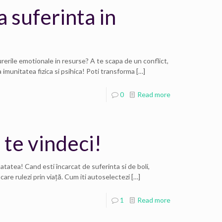
 suferinta in
rerile emotionale in resurse? A te scapa de un conflict,
a imunitatea fizica si psihica! Poti transforma
[…]
0
Read more
 te vindeci!
atatea! Cand esti încarcat de suferinta si de boli,
are rulezi prin viață. Cum iti autoselectezi
[…]
1
Read more