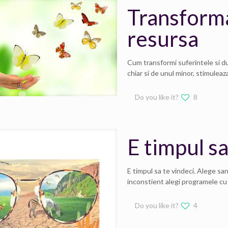
Transforma
resursa
Cum transformi suferintele si du
chiar si de unul minor, stimuleaz
Do you like it?
8
E timpul sa
E timpul sa te vindeci. Alege san
inconstient alegi programele cu c
Do you like it?
4