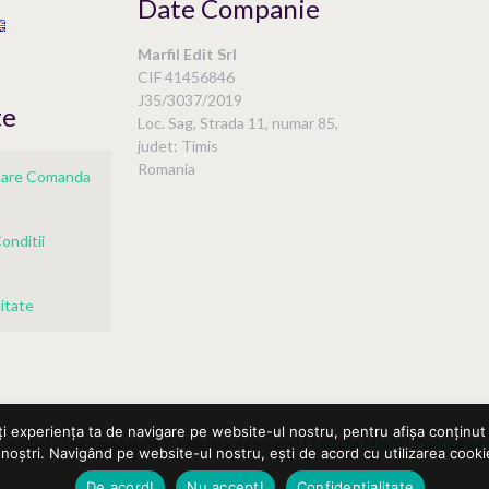
Date Companie
Marfil Edit Srl
i
CIF 41456846
J35/3037/2019
te
Loc. Sag, Strada 11, numar 85,
judet: Timis
Romania
ulare Comanda
onditii
itate
ți experiența ta de navigare pe website-ul nostru, pentru afișa conținut 
© 2019 Gabi Badaluta. All Rights Reserved |
Editura Marfil
|
Politica de
 noștri. Navigând pe website-ul nostru, ești de acord cu utilizarea cookie
De acord!
Nu accept!
Confidentialitate