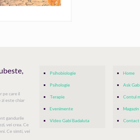
Iubeste,
Psihobiologie
Home
Psihologie
Ask Gabi
 pe care il
Terapie
Contul 
 zi este chiar
Evenimente
Magazin
ent gandurile
Video Gabi Badaluta
Contact
ezi, vei crea. Ce
ni. Ce simti, vei