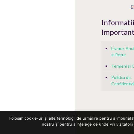
Informati
Importan
Livrare, An
si Retur
Termeni si C
Politica de
Confidential
Folosim cookie-uri și alte tehnologii de urmărire pentru a îmbunătă
nostru și pentru a înțelege de unde vin vizitatorii