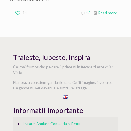
11
16
Read more
Traieste, Iubeste, Inspira
Cel mai frumos dar pe care il primesti in fiecare zi este chiar
Viata!
Planteaza constient gandurile tale. Ce iti imaginezi, vei crea.
Ce gandesti, vei deveni. Ce simti, vei atrage.
Informatii Importante
Livrare, Anulare Comanda si Retur