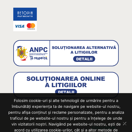
Folosim cookie-uri și alte tehnologii de urmărire pentru a
îmbunătăți experiența ta de navigare pe website-ul nostru,
pentru afișa conținut și reclame personalizate, pentru a analiza
traficul de pe website-ul nostru și pentru a înțelege de unde
vin vizitatorii noștri. Navigând pe website-ul nostru, ești de
© 2019 Gabi Badaluta. All Rights Reserved |
Editura Marfil
|
acord cu utilizarea cookie-urilor, cât și a altor metode de