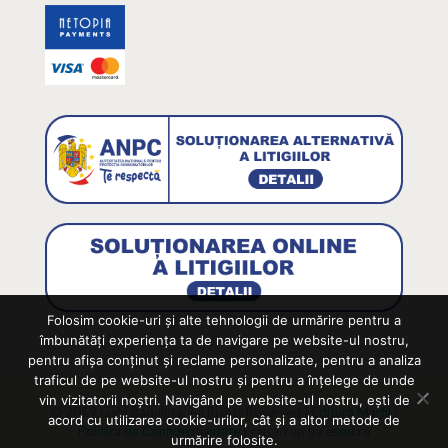
Folosim cookie-uri și alte tehnologii de urmărire pentru a
îmbunătăți experiența ta de navigare pe website-ul nostru,
pentru afișa conținut și reclame personalizate, pentru a analiza
traficul de pe website-ul nostru și pentru a înțelege de unde
vin vizitatorii noștri. Navigând pe website-ul nostru, ești de
© 2019 Gabi Badaluta. All Rights Reserved |
Editura Marfil
|
acord cu utilizarea cookie-urilor, cât și a altor metode de
Politica de Confidentialitate
| raised up by
esod.ro
urmărire folosite.