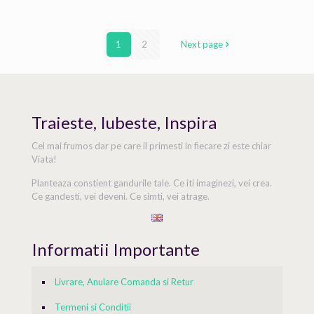
1
2
Next page
Traieste, Iubeste, Inspira
Cel mai frumos dar pe care il primesti in fiecare zi este chiar
Viata!
Planteaza constient gandurile tale. Ce iti imaginezi, vei crea.
Ce gandesti, vei deveni. Ce simti, vei atrage.
Informatii Importante
Livrare, Anulare Comanda si Retur
Termeni si Conditii