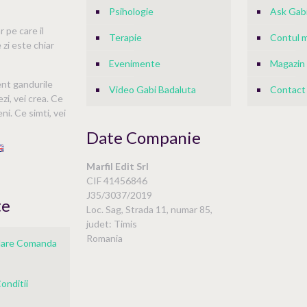
Psihologie
Ask Gabi
 pe care il
Terapie
Contul 
 zi este chiar
Evenimente
Magazin
ent gandurile
Video Gabi Badaluta
Contact
ezi, vei crea. Ce
ni. Ce simti, vei
Date Companie
Marfil Edit Srl
i
CIF 41456846
J35/3037/2019
te
Loc. Sag, Strada 11, numar 85,
judet: Timis
Romania
ulare Comanda
onditii