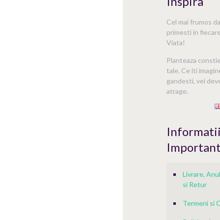
Inspira
Cel mai frumos dar
primesti in fiecare
Viata!
Planteaza consti
tale. Ce iti imagin
gandesti, vei deve
atrage.
Informati
Importan
Livrare, An
si Retur
Termeni si C