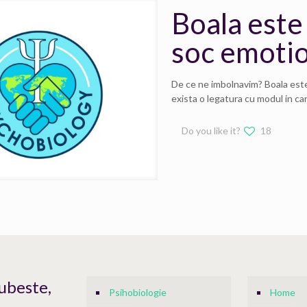
Boala este
soc emotio
De ce ne imbolnavim? Boala este
exista o legatura cu modul in car
Do you like it?
18
Iubeste,
Psihobiologie
Home